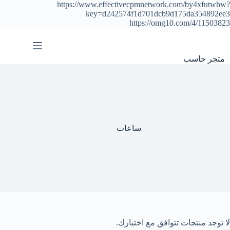
https://www.effectivecpmnetwork.com/by4xfutwhw?
key=d242574f1d701dcb9d175da354892ee3
https://omg10.com/4/11503823
التجاوز
إلى
المحتوى
متجر حاسب
ساعات
لا توجد منتجات تتوافق مع اختيارك.