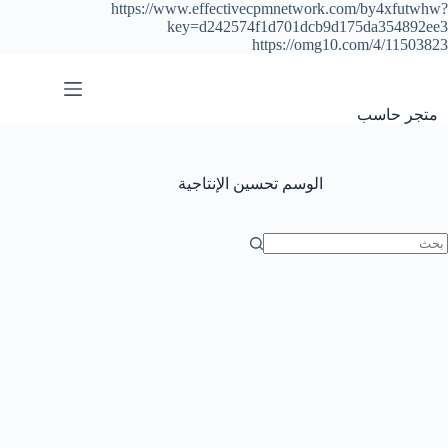
https://www.effectivecpmnetwork.com/by4xfutwhw?
key=d242574f1d701dcb9d175da354892ee3
https://omg10.com/4/11503823
التجاوز
إلى
المحتوى
متجر حاسب
الوسم
تحسين الإنتاجية
ا
وجد
تائج