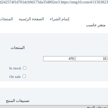
y=d242574f1d701dcb9d175da354892ee3
https://omg10.com/4/11503823
إتمام الشراء
الصفحة الرئسية
المنتجات
متجر حاسب
المنتجات
In stock
On sale
تصنيفات المنتج