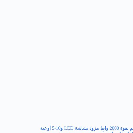
خلاط قائم بقوة 2000 واط مزود بشاشة LED و10-5 أوعية