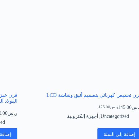
ن تحميص كهربائي بتصميم أنيق وشاشة LCD
فرن خبز 
الفولاذ الم
.س
145.00
ر.س
175.00
السعر
السعر
ر.س
0.00
الحالي
الأصلي
Uncategorized
,
أجهزة إلكترونية
هو:
هو:
zed
ر.س175.00.
ر.س145.00.
إضافة إلى السلة
إضافة 