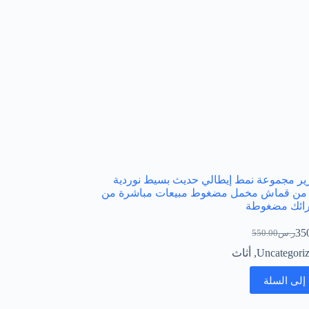
ير مجموعة نمط إيطالي حديث بسيط نوردية
من قماش مخمل مضغوط مبيعات مباشرة من
رائك مضغوطة
35
ر.س
550.00
السعر
السعر
الحالي
الأصلي
Uncategori
,
أثاث
هو:
هو:
ر.س550.00.
ر.س350.00.
إلى السلة