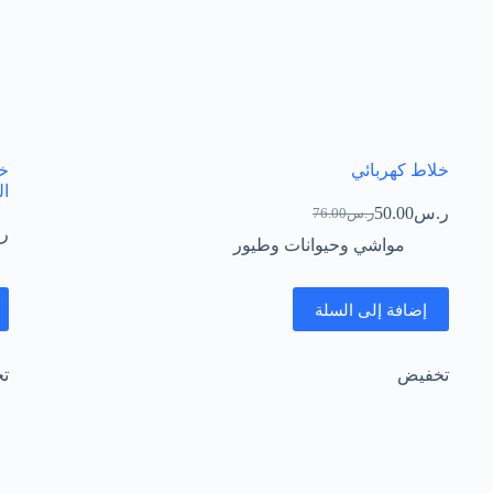
خلاط كهربائي
خل
ال
ر.س
50.00
ر.س
76.00
السعر
السعر
ر
الحالي
الأصلي
مواشي وحيوانات وطيور
هو:
هو:
ر.س76.00.
ر.س50.00.
إضافة إلى السلة
تخفيض
ت