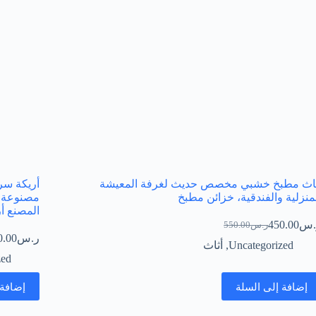
ثاث مطبخ خشبي مخصص حديث لغرفة المعيشة
أريكة سر
منزلية والفندقية، خزائن مطبخ
مصنوعة 
المصنع أ
.س
450.00
ر.س
550.00
السعر
السعر
ر.س
0.00
الحالي
الأصلي
Uncategorized
,
أثاث
هو:
هو:
zed
ر.س550.00.
ر.س450.00.
إضافة إلى السلة
إضافة 