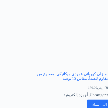
منزلي كهربائي عمودي ميكانيكي، مصنوع من
قاوم للصدأ، مقاس 15 بوصة
13
ر.س
170.00
السعر
السعر
الحالي
الأصلي
Uncategori
,
أجهزة إلكترونية
هو:
هو:
ر.س170.00.
ر.س130.00.
إلى السلة