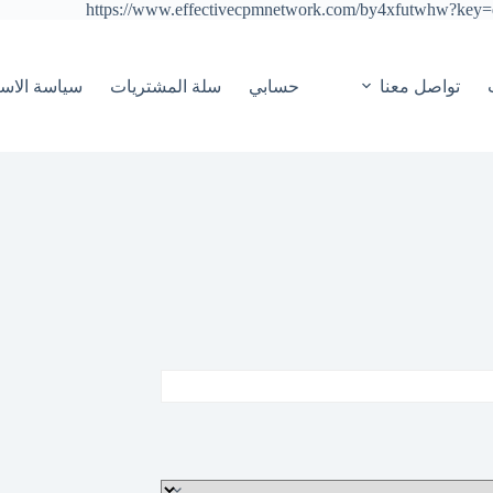
https://www.effectivecpmnetwork.com/by4xfutwhw?ke
التجاوز
إلى
المحتوى
تواصل معنا
حسابي
سلة المشتريات
سياسة الاست