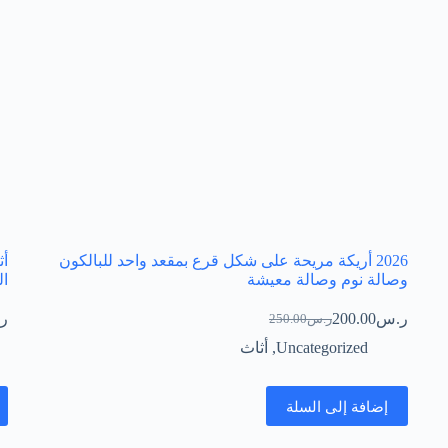
2026 أريكة مريحة على شكل قرع بمقعد واحد للبالكون
أ
وصالة نوم وصالة معيشة
ال
ر.س
200.00
ر
ر.س
250.00
السعر
السعر
الحالي
الأصلي
Uncategorized
,
أثاث
هو:
هو:
ر.س250.00.
ر.س200.00.
إضافة إلى السلة