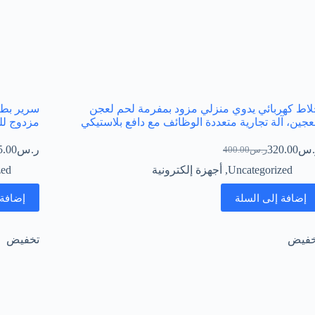
اط كهربائي يدوي منزلي مزود بمفرمة لحم لعجن
سرير بطاب
عجين، آلة تجارية متعددة الوظائف مع دافع بلاستيكي
مزدوج للب
.س
320.00
ر.س
5.00
ر.س
400.00
السعر
السعر
الحالي
الأصلي
Uncategorized
,
أجهزة إلكترونية
zed
هو:
هو:
ر.س400.00.
ر.س320.00.
إضافة إلى السلة
إضافة 
خفيض
تخفيض