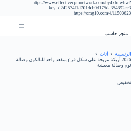
https://www.effectivecpmnetwork.com/by4xfutwhw?
key=d242574f1d701dcb9d175da354892ee3
https://omg10.com/4/11503823
التجاوز
إلى
المحتوى
متجر حاسب
الرئيسية
أثاث
2026 أريكة مريحة على شكل قرع بمقعد واحد للبالكون وصالة
نوم وصالة معيشة
تخفيض