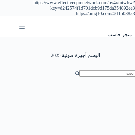
https://www.effectivecpmnetwork.com/by4xfutwhw?
key=d242574f1d701dcb9d175da354892ee3
https://omg10.com/4/11503823
التجاوز
إلى
المحتوى
متجر حاسب
الوسم
أجهزة صوتية 2025
ا
وجد
تائج