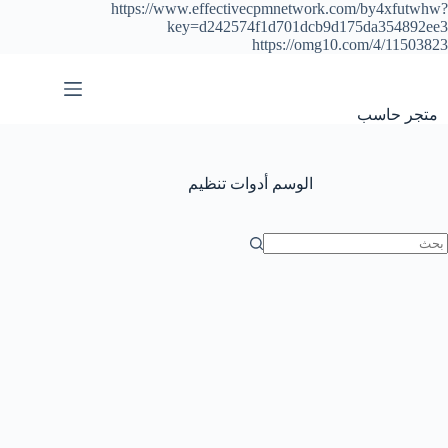
https://www.effectivecpmnetwork.com/by4xfutwhw?
key=d242574f1d701dcb9d175da354892ee3
https://omg10.com/4/11503823
التجاوز
إلى
المحتوى
متجر حاسب
الوسم
أدوات تنظيم
ا
وجد
تائج