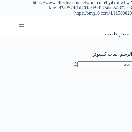
https://www.effectivecpmnetwork.com/by4xfutwhw?
key=d242574f1d701dcb9d175da354892ee3
https://omg10.com/4/11503823
التجاوز
إلى
المحتوى
متجر حاسب
الوسم
ألعاب كمبيوتر
ا
وجد
تائج