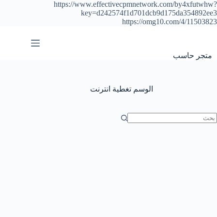
https://www.effectivecpmnetwork.com/by4xfutwhw?
key=d242574f1d701dcb9d175da354892ee3
https://omg10.com/4/11503823
التجاوز
إلى
المحتوى
متجر حاسب
الوسم
تغطية انترنت
ا
وجد
تائج