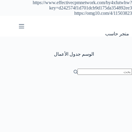
https://www.effectivecpmnetwork.com/by4xfutwhw?
key=d242574f1d701dcb9d175da354892ee3
https://omg10.com/4/11503823
التجاوز
إلى
المحتوى
متجر حاسب
الوسم
جدول الأعمال
ا
وجد
تائج