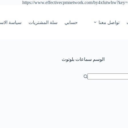
https://www.effectivecpmnetwork.com/by4xfutwhw?ke
التجاوز
إلى
المحتوى
تواصل معنا
حسابي
سلة المشتريات
سياسة الاست
الوسم
سماعات بلوتوث