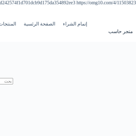
y=d242574f1d701dcb9d175da354892ee3
https://omg10.com/4/11503823
إتمام الشراء
الصفحة الرئسية
المنتجات
متجر حاسب
لا
توجد
نتائج