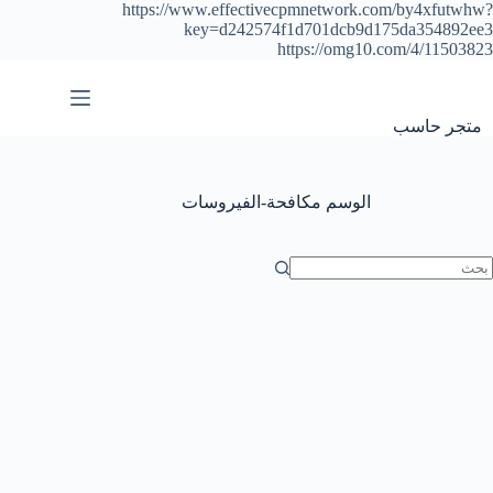
https://www.effectivecpmnetwork.com/by4xfutwhw?
key=d242574f1d701dcb9d175da354892ee3
https://omg10.com/4/11503823
التجاوز
إلى
المحتوى
متجر حاسب
الوسم
مكافحة-الفيروسات
ا
وجد
تائج