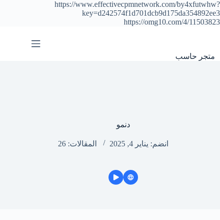
https://www.effectivecpmnetwork.com/by4xfutwhw?
key=d242574f1d701dcb9d175da354892ee3
https://omg10.com/4/11503823
التجاوز
إلى
المحتوى
متجر حاسب
دنمو
انضم: يناير 4, 2025
المقالات: 26